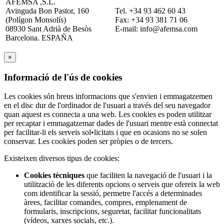
AFEMSA ,S.L.
Avinguda Bon Pastor, 160
Tel. +34 93 462 60 43
(Polígon Monsolís)
Fax: +34 93 381 71 06
08930 Sant Adrià de Besòs
E-mail: info@afemsa.com 
Barcelona. ESPAÑA
×
Informació de l'ús de cookies
Les cookies són breus informacions que s'envien i emmagatzemen
en el disc dur de l'ordinador de l'usuari a través del seu navegador
quan aquest es connecta a una web. Les cookies es poden utilitzar
per recaptar i emmagatzemar dades de l'usuari mentre està connectat
per facilitar-li els serveis sol•licitats i que en ocasions no se solen
conservar. Les cookies poden ser pròpies o de tercers.
Existeixen diversos tipus de cookies:
Cookies tècniques
que faciliten la navegació de l'usuari i la
utilització de les diferents opcions o serveis que ofereix la web
com identificar la sessió, permetre l'accés a determinades
àrees, facilitar comandes, compres, emplenament de
formularis, inscripcions, seguretat, facilitar funcionalitats
(vídeos, xarxes socials, etc.).