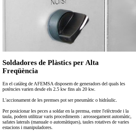
Soldadores de Plàstics per Alta
Freqüència
En el catàleg de AFEMSA disposem de generadors del quals les
potències varien desde els 2.5 kw fins als 20 kw.
L'accionament de les premses pot ser pneumàtic o hidràulic.
Per posicionar les peces a soldar en la premsa, entre l'elèctrode i la
taula, podem utilitzar varis procediments : arrossegament automàtic,
safates laterals (manuale o automàtiques), taules rotatives de varies
estacions i manipuladores.